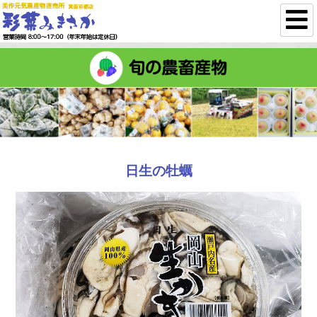
美作元気農産物直
彩菜み
営業時間 9:00〜
日生の牡蠣