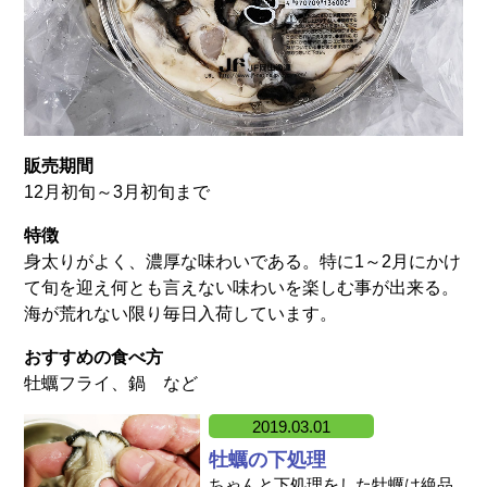
販売期間
12月初旬～3月初旬まで
特徴
身太りがよく、濃厚な味わいである。特に1～2月にかけ
て旬を迎え何とも言えない味わいを楽しむ事が出来る。
海が荒れない限り毎日入荷しています。
おすすめの食べ方
牡蠣フライ、鍋 など
2019.03.01
牡蠣の下処理
ちゃんと下処理をした牡蠣は絶品