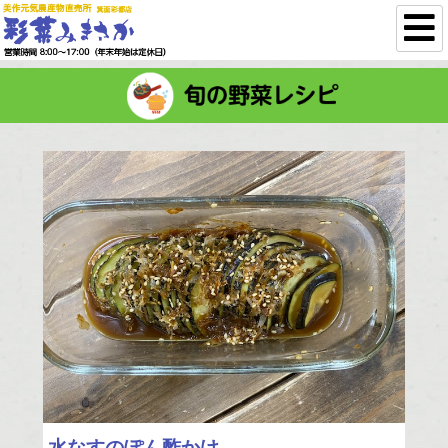
美作元気農産物直
彩菜み
営業時間 9:00〜
水なすのぽん酢かけ